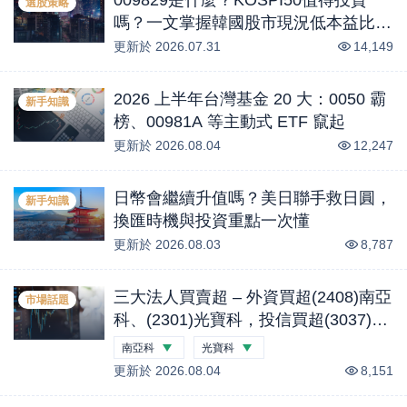
選股策略
嗎？一文掌握韓國股市現況低本益比與
AI記憶體HBM產業商機？
更新於
2026.07.31
14,149
2026 上半年台灣基金 20 大：0050 霸
新手知識
榜、00981A 等主動式 ETF 竄起
更新於
2026.08.04
12,247
日幣會繼續升值嗎？美日聯手救日圓，
新手知識
換匯時機與投資重點一次懂
更新於
2026.08.03
8,787
三大法人買賣超 – 外資買超(2408)南亞
市場話題
科、(2301)光寶科，投信買超(3037)欣
興、(2454)聯發科，法人合計買超1.1
南亞科
光寶科
億元 (0804)
更新於
-0.44
2026.08.04
%
-2.18
%
8,151