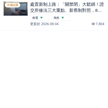
處置新制上路：「關禁閉」大鬆綁！證
市場話題
交所修法三大重點、新舊制對照，8檔
最新處置股一次看｜股市話題
南電
旭然
更新於
-2.26
2026.08.04
%
-0.12
%
7,804