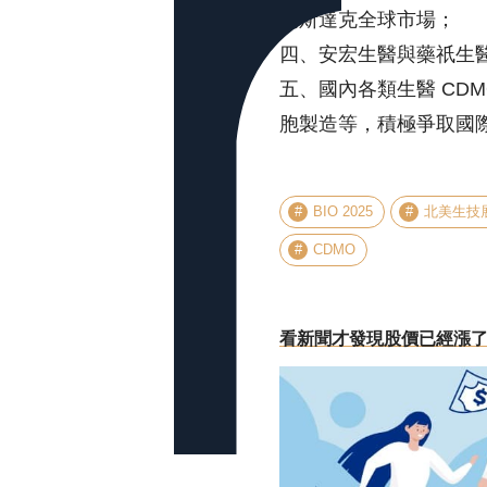
納斯達克全球市場；
四、安宏生醫與藥祇生醫等 
五、國內各類生醫 CD
胞製造等，積極爭取國
BIO 2025
北美生技
CDMO
看新聞才發現股價已經漲了