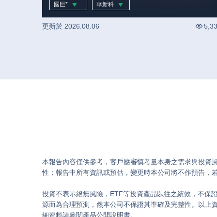
2.2 與客戶溢價鎖產能的完整投資地
國巨*
華新科
圖｜股市話題
-1.21
%
-1.35
%
更新於
2026.08.06
5,3
本報告內容僅供參考，客戶應審慎考量本身之需求與投資
性；報告中所有資訊或預估，變更時本公司將不作預告，若
投資不表示絕無風險，ETF等投資產品以往之績效，不保
源而為合理預測，然本公司不保證其準確及完整性。以上
細資料請參閱產品公開說明書。
