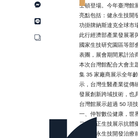
士頓登場。今年臺灣館展
亮點包括：健永生技開發治療前
功掛牌納斯達克全球市
此行經濟部產業發展署
國家生技研究園區等部會
表團，展會期間累計洽商
本次台灣館配合大會主題「The w
集 35 家廠商展示全
示，台灣生醫產業從傳統
發展創新跨域技術，也
台灣館展示超過 50 
一、仲智數位健康，世界
二、嘉正生技展示抗體
三、健永生技開發治療前列腺肥