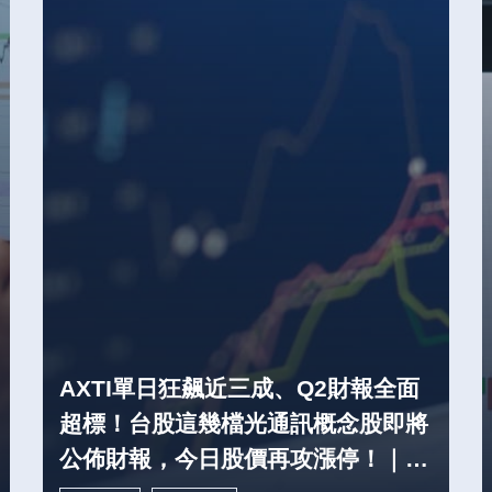
AXTI單日狂飆近三成、Q2財報全面
超標！台股這幾檔光通訊概念股即將
公佈財報，今日股價再攻漲停！｜股