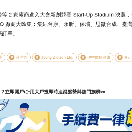
2 家廠商進入大會新創競賽 Start-Up Stadium 
MO 廠商大匯集：集結台康、永昕、保瑞、思微合成、臺
際訂單。
展
台灣館
Jyong Biotech Ltd.
仲智數位健康
嘉正
？立即開戶👉用大戶投即時追蹤盤勢與熱門族群👀