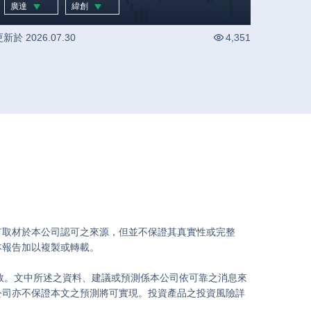
緯創行情 (MSFT US)
廣達
緯創
-0.33
%
-2.59
%
更新於
2026.07.30
4,351
有取材於本公司認可之來源，但並不保證其真實性或完整
報告加以複製或轉載。

效。文中所述之資料、建議或預測係本公司依可靠之消息來
公司亦不保證本文之預測將可實現。投資產品之投資風險詳