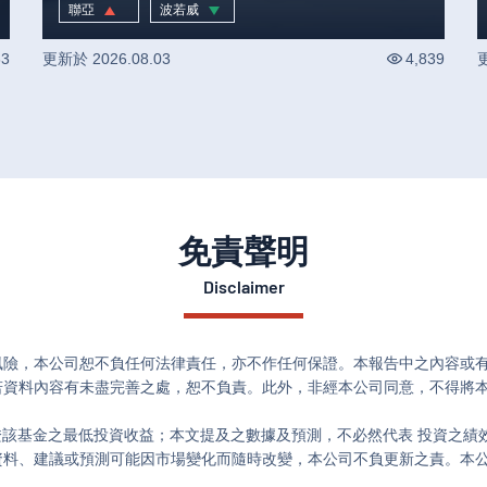
市話題
聯亞
波若威
9.95
%
-1.52
%
33
更新於
2026.08.03
4,839
免責聲明
Disclaimer
風險，本公司恕不負任何法律責任，亦不作任何保證。本報告中之內容或
資料內容有未盡完善之處，恕不負責。此外，非經本公司同意，不得將本
證該基金之最低投資收益；本文提及之數據及預測，不必然代表 投資之績
資料、建議或預測可能因市場變化而隨時改變，本公司不負更新之責。本