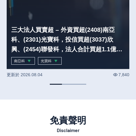
三大法人買賣超 – 外資買超(2408)南亞
科、(2301)光寶科，投信買超(3037)欣
興、(2454)聯發科，法人合計買超1.1億元
(0804)
南亞科
光寶科
-0.44
%
-0.40
%
更新於
2026.08.04
7,840
免責聲明
Disclaimer