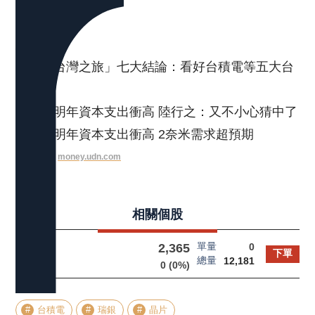
延伸閱讀
大摩「台灣之旅」七大結論：看好台積電等五大台
廠
台積電明年資本支出衝高 陸行之：又不小心猜中了
台積電明年資本支出衝高 2奈米需求超預期
新聞來源：
money.udn.com
相關個股
單量
2,365
台積電
0
下單
總量
12,181
2330
0
(
0
%)
台積電
瑞銀
晶片