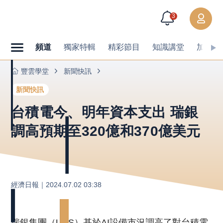
3
頻道
獨家特輯
精彩節目
知識講堂
加值內
豐雲學堂
新聞快訊
新聞快訊
台積電今、明年資本支出 瑞銀
調高預期至320億和370億美元
經濟日報
｜
2024.07.02 03:38
瑞銀集團（UBS）基於AI設備市況調高了對台積電