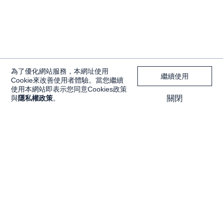
為了優化網站服務，本網址使用
繼續使用
Cookie來改善使用者體驗。當您繼續
使用本網站即表示您同意Cookies政策
與
隱私權政策
。
關閉
獨家內容
投資工具
Features
大戶投 APP
獨家特輯
大戶豐 APP
Programs
永豐金理財網
精彩節目
豐存股