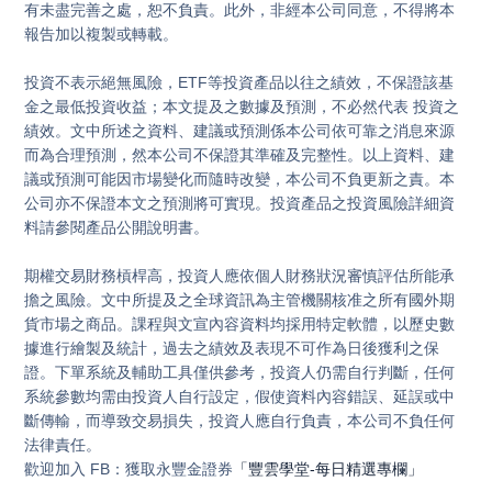
有未盡完善之處，恕不負責。此外，非經本公司同意，不得將本
報告加以複製或轉載。

投資不表示絕無風險，ETF等投資產品以往之績效，不保證該基
金之最低投資收益；本文提及之數據及預測，不必然代表 投資之
績效。文中所述之資料、建議或預測係本公司依可靠之消息來源
而為合理預測，然本公司不保證其準確及完整性。以上資料、建
議或預測可能因市場變化而隨時改變，本公司不負更新之責。本
公司亦不保證本文之預測將可實現。投資產品之投資風險詳細資
料請參閱產品公開說明書。

期權交易財務槓桿高，投資人應依個人財務狀況審慎評估所能承
擔之風險。文中所提及之全球資訊為主管機關核准之所有國外期
貨市場之商品。課程與文宣內容資料均採用特定軟體，以歷史數
據進行繪製及統計，過去之績效及表現不可作為日後獲利之保
證。下單系統及輔助工具僅供參考，投資人仍需自行判斷，任何
系統參數均需由投資人自行設定，假使資料內容錯誤、延誤或中
斷傳輸，而導致交易損失，投資人應自行負責，本公司不負任何
法律責任。
歡迎加入 FB：獲取永豐金證券
「豐雲學堂-每日精選專欄」