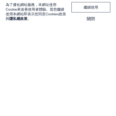
為了優化網站服務，本網址使用
繼續使用
Cookie來改善使用者體驗。當您繼續
使用本網站即表示您同意Cookies政策
與
隱私權政策
。
關閉
獨家內容
投資工具
Features
大戶投 APP
獨家特輯
大戶豐 APP
Programs
永豐金理財網
精彩節目
豐存股
Discover
交易平台總覽
內容探索
Lesson
關注我們
知識講堂