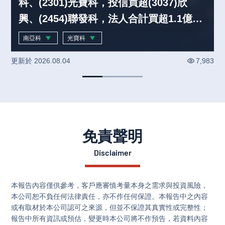
科、(2301)光寶科，投信買超(3037)欣
興、(2454)聯發科，法人合計買超1.1億元
(0804)
南亞科
光寶科
-0.44
%
-2.18
%
更新於
2026.08.04
7,983
免責聲明
Disclaimer
本報告內容僅供參考，客戶應審慎考量本身之需求與投資風險，
本公司恕不負任何法律責任，亦不作任何保證。本報告中之內容
或有取材於本公司認可之來源，但並不保證其真實性或完整性；
報告中所有資訊或預估，變更時本公司將不作預告，若資料內容