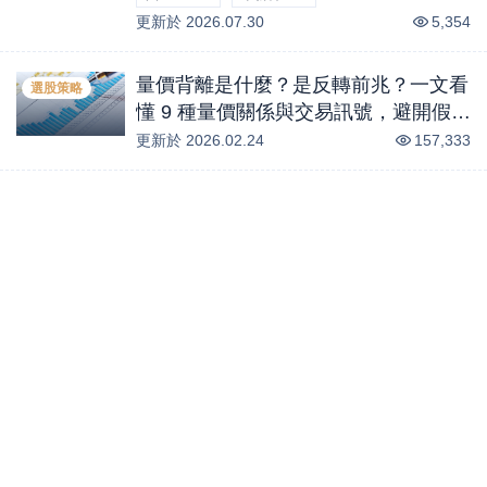
更新於
-5.26
2026.07.30
%
-2.14
%
5,354
量價背離是什麼？是反轉前兆？一文看
選股策略
懂 9 種量價關係與交易訊號，避開假突
破陷阱！
更新於
2026.02.24
157,333