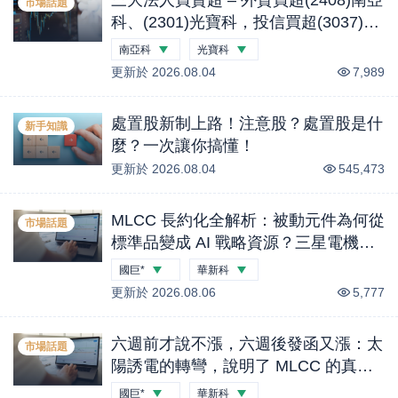
市場話題
科、(2301)光寶科，投信買超(3037)欣
興、(2454)聯發科，法人合計買超1.1
南亞科
光寶科
億元 (0804)
更新於
-0.44
2026.08.04
%
-2.18
%
7,989
處置股新制上路！注意股？處置股是什
新手知識
麼？一次讓你搞懂！
更新於
2026.08.04
545,473
MLCC 長約化全解析：被動元件為何從
市場話題
標準品變成 AI 戰略資源？三星電機兩
筆年度合約、國巨 B／B 衝上 2.2 與客
國巨*
華新科
戶溢價鎖產能的完整投資地圖｜股市話
更新於
-5.26
2026.08.06
%
-2.14
%
5,777
題
六週前才說不漲，六週後發函又漲：太
市場話題
陽誘電的轉彎，說明了 MLCC 的真實
供需｜股市話題
國巨*
華新科