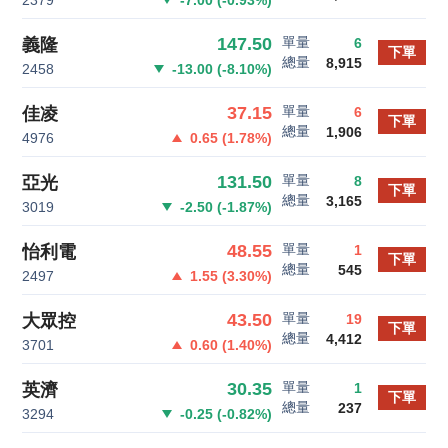
單量
147.50
義隆
6
下單
總量
8,915
2458
-13.00
(
-8.10
%)
單量
37.15
佳凌
6
下單
總量
1,906
4976
0.65
(
1.78
%)
單量
131.50
亞光
8
下單
總量
3,165
3019
-2.50
(
-1.87
%)
單量
48.55
怡利電
1
下單
總量
545
2497
1.55
(
3.30
%)
單量
43.50
大眾控
19
下單
總量
4,412
3701
0.60
(
1.40
%)
單量
30.35
英濟
1
下單
總量
237
3294
-0.25
(
-0.82
%)