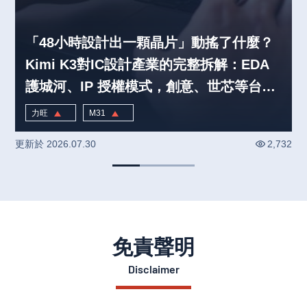
「48小時設計出一顆晶片」動搖了什麼？
Kimi K3對IC設計產業的完整拆解：EDA
護城河、IP 授權模式，創意、世芯等台股
設計服務的重新定價｜產業熱話
力旺
M31
1.14
%
9.90
%
更新於
2026.07.30
2,732
免責聲明
Disclaimer