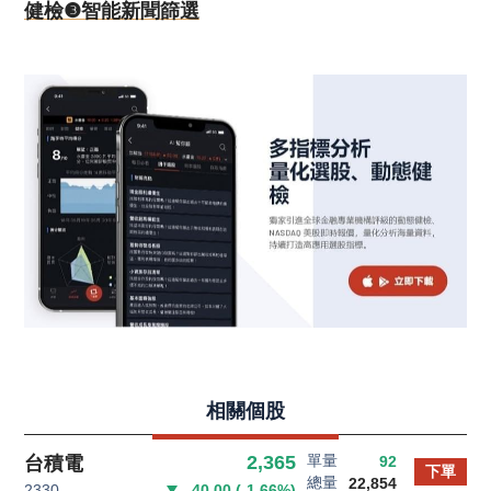
健檢❸智能新聞篩選
相關個股
單量
2,365
台積電
92
下單
總量
22,854
2330
-40.00
(
-1.66
%)