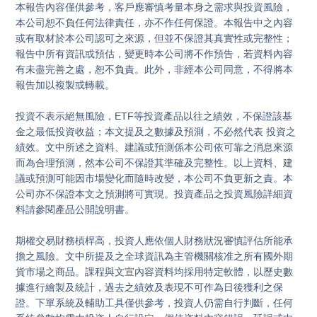
本報告內容僅供參考，客戶應審慎考量本身之需求與投資風險，
本公司恕不負任何法律責任，亦不作任何保證。本報告中之內容
或有取材於本公司認可之來源，但並不保證其真實性或完整性；
報告中所有資訊或預估，變更時本公司將不作預告，若資料內容
有未盡完善之處，恕不負責。此外，非經本公司同意，不得將本
報告加以複製或轉載。

投資不表示絕無風險，ETF等投資產品以往之績效，不保證該基
金之最低投資收益；本文提及之數據及預測，不必然代表 投資之
績效。文中所述之資料、建議或預測係本公司依可靠之消息來源
而為合理預測，然本公司不保證其準確及完整性。以上資料、建
議或預測可能因市場變化而隨時改變，本公司不負更新之責。本
公司亦不保證本文之預測將可實現。投資產品之投資風險詳細資
料請參閱產品公開說明書。

期權交易財務槓桿高，投資人應依個人財務狀況審慎評估所能承
擔之風險。文中所提及之全球資訊為主管機關核准之所有國外期
貨市場之商品。課程與文宣內容資料均採用特定軟體，以歷史數
據進行繪製及統計，過去之績效及表現不可作為日後獲利之保
證。下單系統及輔助工具僅供參考，投資人仍需自行判斷，任何