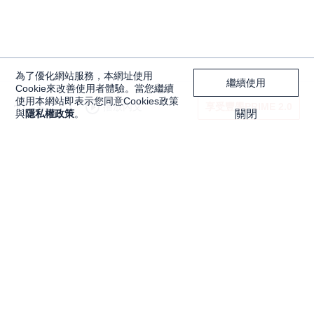
為了優化網站服務，本網址使用
繼續使用
Cookie來改善使用者體驗。當您繼續
使用本網站即表示您同意Cookies政策
播放內文
享受豐學PRIME 2.0
與
隱私權政策
。
關閉
自動駕駛是什麼？ADAS扮演關鍵角色；車
用電子概念股一次看
獨家內容
投資工具
Features
大戶投 APP
獨家特輯
大戶豐 APP
Programs
永豐金理財網
精彩節目
豐存股
Discover
交易平台總覽