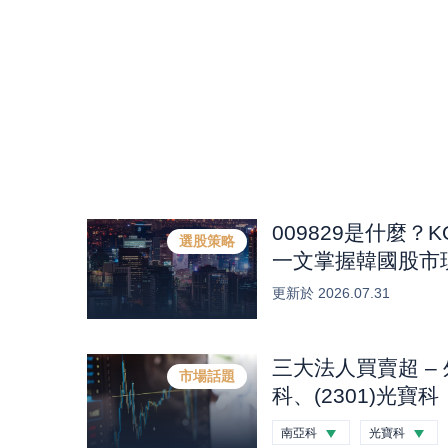
009829是什麼？
選股策略
一文掌握韓國股市
體HBM產業商機？
更新於
2026.07.31
三大法人買賣超 – 
市場話題
科、(2301)光寶科
興、(2454)聯發
南亞科
光寶科