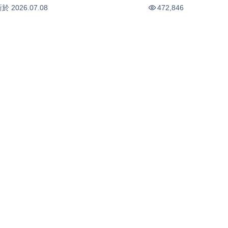
0.21
%
0.53
%
新於
2026.07.08
472,846