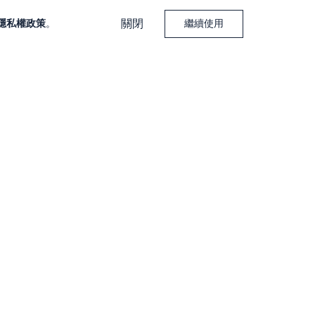
關閉
隱私權政策
。
繼續使用
下載大戶投 APP
下載大戶豐 APP