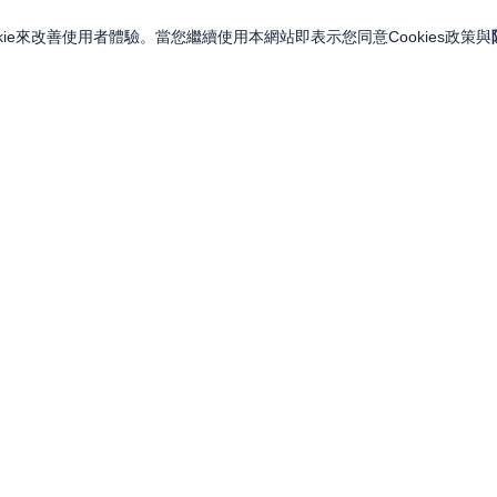
ie來改善使用者體驗。當您繼續使用本網站即表示您同意Cookies政策與
關注我們
關於永豐金證券
投資人訊息
永豐集團網站
金融友善服務專區
永豐金控
LINE
服務據點
永豐金證券（亞洲）
Facebook
人力招募
永豐期貨
YouTube
永豐投信
永豐 MMA 交易網