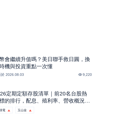
幣會繼續升值嗎？美日聯手救日圓，換
時機與投資重點一次懂
新於
2026.08.03
9,220
026定期定額存股清單｜前20名台股熱
標的排行，配息、殖利率、營收概況一
看｜股市話題
積電
玉山金