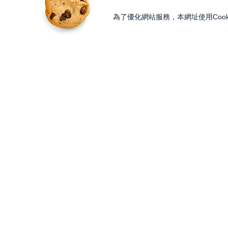
為了優化網站服務，本網址使用Cook
獨家內容
投資工具
Features
Lesson
大戶投 APP
獨家特輯
知識講堂
大戶豐 APP
Programs
Paid Content
永豐金理財網
精彩節目
加值內容
豐存股
Discover
Gifts
交易平台總覽
內容探索
股東會紀念品