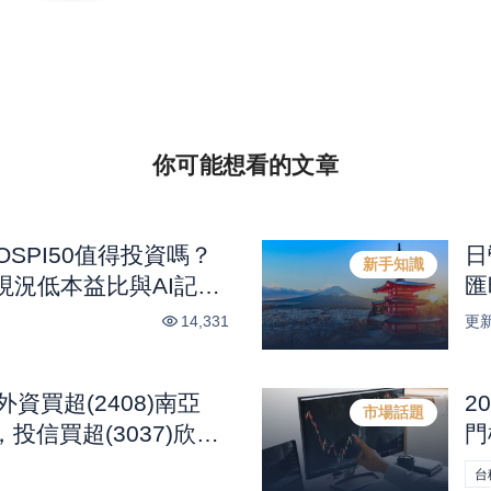
你可能想看的
文章
KOSPI50值得投資嗎？
日
新手知識
現況低本益比與AI記憶
匯
14,331
更
外資買超(2408)南亞
2
市場話題
，投信買超(3037)欣
門
科，法人合計買超1.1億
次
台