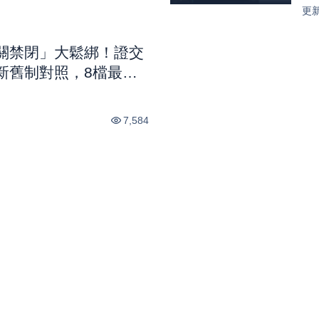
元 
更
關禁閉」大鬆綁！證交
新舊制對照，8檔最新
市話題
7,584