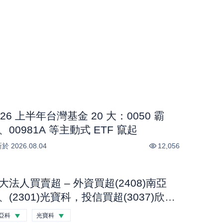
026 上半年台灣基金 20 大：0050 霸
、00981A 等主動式 ETF 竄起
新於
2026.08.04
12,056
大法人買賣超 – 外資買超(2408)南亞
、(2301)光寶科，投信買超(3037)欣
、(2454)聯發科，法人合計買超1.1億
亞科
光寶科