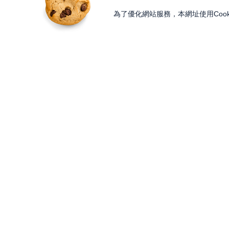
為了優化網站服務，本網址使用Cook
獨家內容
投資工具
Features
Lesson
大戶投 APP
獨家特輯
知識講堂
大戶豐 APP
Programs
Paid Content
永豐金理財網
精彩節目
加值內容
豐存股
Discover
Gifts
交易平台總覽
內容探索
股東會紀念品