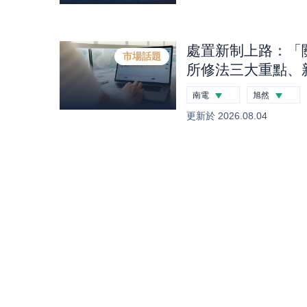
處置新制上路：「
市場話題
所修法三大重點、
處置股一次看｜股
南電
旭然
-2.26
%
-0.12
%
更新於
2026.08.04