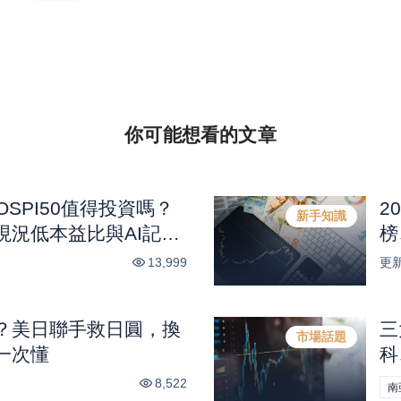
你可能想看的
文章
KOSPI50值得投資嗎？
2
新手知識
現況低本益比與AI記憶
榜
13,999
更
？美日聯手救日圓，換
三
市場話題
一次懂
科
興
8,522
南