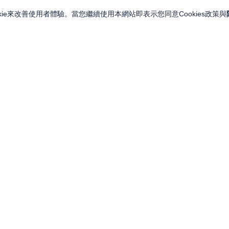
ie來改善使用者體驗。當您繼續使用本網站即表示您同意Cookies政策與
關注我們
關於永豐金證券
投資人訊息
永豐集團網站
金融友善服務專區
永豐金控
LINE
服務據點
永豐金證券（亞洲）
Facebook
人力招募
永豐期貨
YouTube
永豐投信
永豐 MMA 交易網