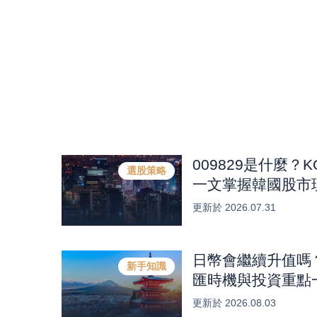
009829是什麼？
選股策略
一文掌握韓國股市
體HBM產業商機？
更新於
2026.07.31
日幣會繼續升值嗎
新手知識
匯時機與投資重點
更新於
2026.08.03