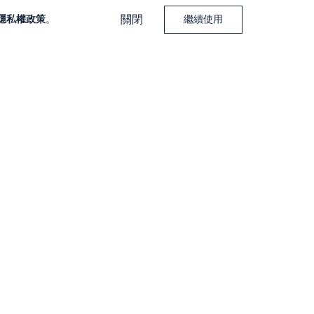
關閉
隱私權政策
。
繼續使用
下載大戶投 APP
下載大戶豐 APP