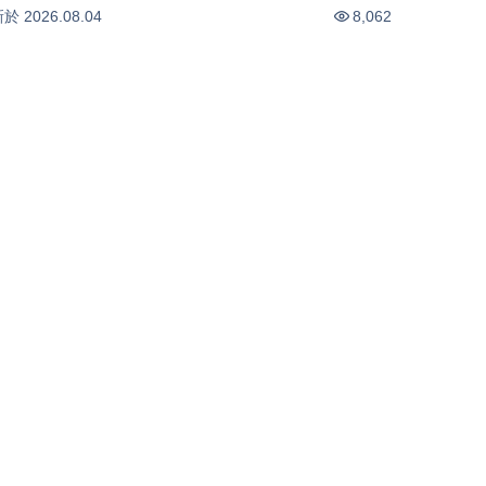
(0804)
-0.44
%
-2.18
%
新於
2026.08.04
8,062