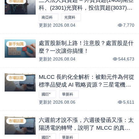
市場話題
科、(2301)光寶科，投信買超(3037)欣
興、(2454)聯發科，法人合計買超1.1
南亞科
光寶科
億元 (0804)
更新於
0
%
2026.08.04
0
%
7,770
處置股新制上路！注意股？處置股是什
新手知識
麼？一次讓你搞懂！
更新於
2026.08.04
544,673
MLCC 長約化全解析：被動元件為何從
市場話題
標準品變成 AI 戰略資源？三星電機兩
筆年度合約、國巨 B／B 衝上 2.2 與客
國巨*
華新科
戶溢價鎖產能的完整投資地圖｜股市話
更新於
0
%
2026.08.06
0
%
5,611
題
六週前才說不漲，六週後發函又漲：太
市場話題
陽誘電的轉彎，說明了 MLCC 的真實
供需｜股市話題
國巨*
華新科