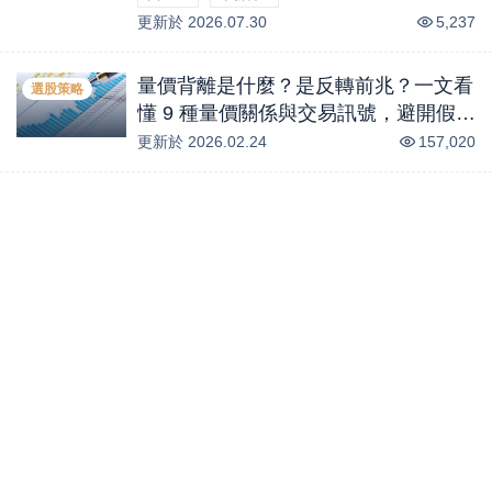
更新於
0
%
2026.07.30
0
%
5,237
量價背離是什麼？是反轉前兆？一文看
選股策略
懂 9 種量價關係與交易訊號，避開假突
破陷阱！
更新於
2026.02.24
157,020