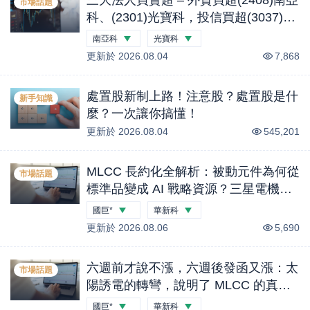
市場話題
科、(2301)光寶科，投信買超(3037)欣
興、(2454)聯發科，法人合計買超1.1
南亞科
光寶科
億元 (0804)
更新於
-0.33
2026.08.04
%
-2.38
%
7,868
處置股新制上路！注意股？處置股是什
新手知識
麼？一次讓你搞懂！
更新於
2026.08.04
545,201
MLCC 長約化全解析：被動元件為何從
市場話題
標準品變成 AI 戰略資源？三星電機兩
筆年度合約、國巨 B／B 衝上 2.2 與客
國巨*
華新科
戶溢價鎖產能的完整投資地圖｜股市話
更新於
-4.74
2026.08.06
%
-2.92
%
5,690
題
六週前才說不漲，六週後發函又漲：太
市場話題
陽誘電的轉彎，說明了 MLCC 的真實
供需｜股市話題
國巨*
華新科