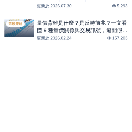
更新於
-4.74
2026.07.30
%
-2.92
%
5,293
量價背離是什麼？是反轉前兆？一文看
選股策略
懂 9 種量價關係與交易訊號，避開假突
破陷阱！
更新於
2026.02.24
157,203