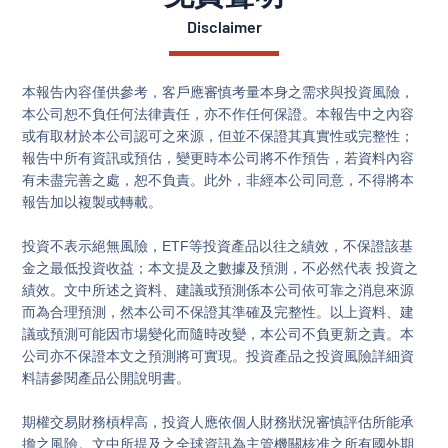
Disclaimer
本報告內容僅供參考，客戶應審慎考量本身之需求與投資風險，
本公司恕不負任何法律責任，亦不作任何保證。本報告中之內容
或有取材於本公司認可之來源，但並不保證其真實性或完整性；
報告中所有資訊或預估，變更時本公司將不作預告，若資料內容
有未盡完善之處，恕不負責。此外，非經本公司同意，不得將本
報告加以複製或轉載。

投資不表示絕無風險，ETF等投資產品以往之績效，不保證該基
金之最低投資收益；本文提及之數據及預測，不必然代表 投資之
績效。文中所述之資料、建議或預測係本公司依可靠之消息來源
而為合理預測，然本公司不保證其準確及完整性。以上資料、建
議或預測可能因市場變化而隨時改變，本公司不負更新之責。本
公司亦不保證本文之預測將可實現。投資產品之投資風險詳細資
料請參閱產品公開說明書。

期權交易財務槓桿高，投資人應依個人財務狀況審慎評估所能承
擔之風險。文中所提及之全球資訊為主管機關核准之所有國外期