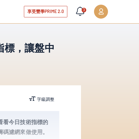
3
享受豐學PRIME 2.0
指標，讓盤中
字級調整
看看今日技術指標的
籌碼濾網來做使用。