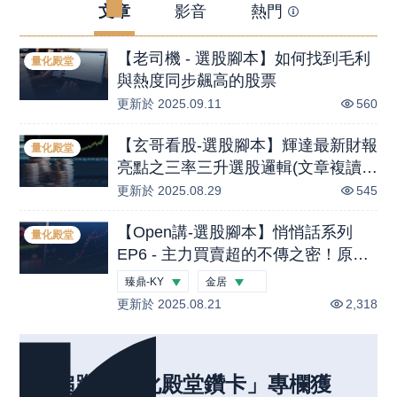
文章
影音
熱門
【老司機 - 選股腳本】如何找到毛利
量化殿堂
與熱度同步飆高的股票
更新於
2025.09.11
560
【玄哥看股-選股腳本】輝達最新財報
量化殿堂
亮點之三率三升選股邏輯(文章複讀)
(鑽)
更新於
2025.08.29
545
【Open講-選股腳本】悄悄話系列
量化殿堂
EP6 - 主力買賣超的不傳之密！原來
主力買賣超可以搭配股權分散表！教
臻鼎-KY
金居
你透過 5 行程式幫你每天選出主力鎖
更新於
-1.87
2025.08.21
%
-8.33
%
2,318
碼的股票！
追蹤「
量化殿堂鑽卡
」
專欄
獲