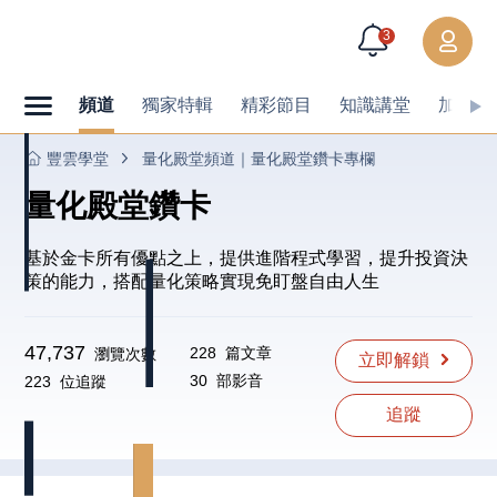
3
頻道
獨家特輯
精彩節目
知識講堂
加值內
豐雲學堂
量化殿堂頻道｜量化殿堂鑽卡專欄
量化殿堂鑽卡
基於金卡所有優點之上，提供進階程式學習，提升投資決
策的能力，搭配量化策略實現免盯盤自由人生
47,737
228
篇文章
瀏覽次數
立即
解鎖
30
部影音
223
位追蹤
追蹤