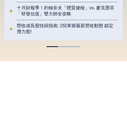
十月財報季！約翰奈夫「體質健檢」vs. 麥克墨菲
「研發估值」雙大師全攻略
營收成長股快篩指南: 2招掌握最新營收動態 鎖定
潛力股!