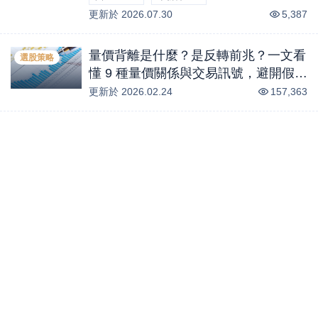
更新於
-5.26
2026.07.30
%
-2.14
%
5,387
量價背離是什麼？是反轉前兆？一文看
選股策略
懂 9 種量價關係與交易訊號，避開假突
破陷阱！
更新於
2026.02.24
157,363