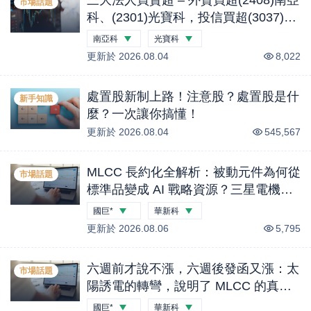
市場話題
科、(2301)光寶科，投信買超(3037)欣
興、(2454)聯發科，法人合計買超1.1
南亞科
光寶科
億元 (0804)
更新於
-0.44
2026.08.04
%
-2.18
%
8,022
處置股新制上路！注意股？處置股是什
新手知識
麼？一次讓你搞懂！
更新於
2026.08.04
545,567
MLCC 長約化全解析：被動元件為何從
市場話題
標準品變成 AI 戰略資源？三星電機兩
筆年度合約、國巨 B／B 衝上 2.2 與客
國巨*
華新科
戶溢價鎖產能的完整投資地圖｜股市話
更新於
-5.26
2026.08.06
%
-2.14
%
5,795
題
六週前才說不漲，六週後發函又漲：太
市場話題
陽誘電的轉彎，說明了 MLCC 的真實
供需｜股市話題
國巨*
華新科