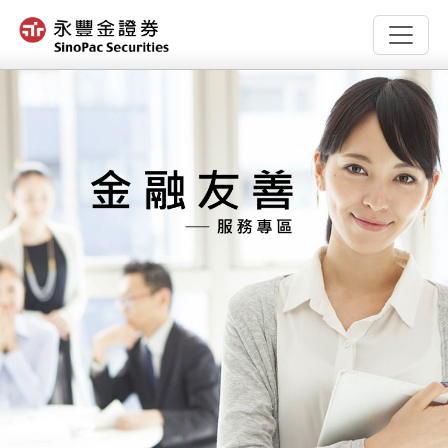
:::
跳
:::
到
主
要
內
容