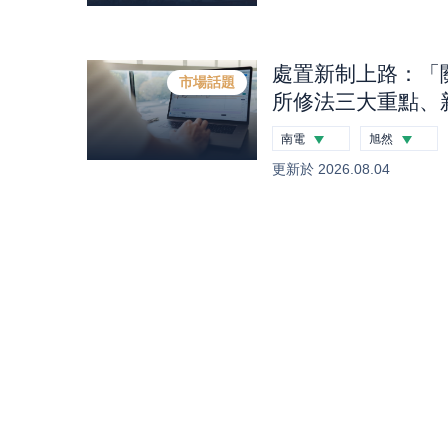
處置新制上路：「
市場話題
所修法三大重點、
處置股一次看｜股
南電
旭然
-2.26
%
-0.12
%
更新於
2026.08.04