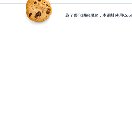
為了優化網站服務，本網址使用Cook
獨家內容
投資工具
Features
Lesson
大戶投 APP
獨家特輯
知識講堂
大戶豐 APP
Programs
Paid Content
永豐金理財網
精彩節目
加值內容
豐存股
Discover
Gifts
交易平台總覽
內容探索
股東會紀念品