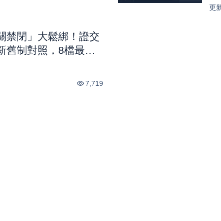
元 
更
關禁閉」大鬆綁！證交
新舊制對照，8檔最新
市話題
7,719