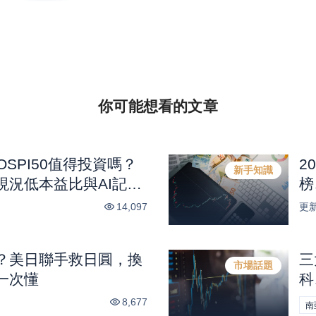
你可能想看的
文章
KOSPI50值得投資嗎？
2
新手知識
現況低本益比與AI記憶
榜
14,097
更
？美日聯手救日圓，換
三
市場話題
一次懂
科
興
8,677
南