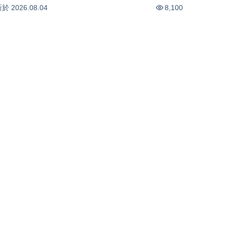
(0804)
-0.44
%
-2.18
%
新於
2026.08.04
8,100