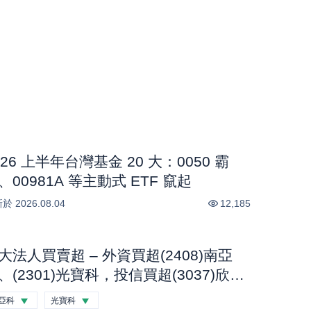
026 上半年台灣基金 20 大：0050 霸
、00981A 等主動式 ETF 竄起
新於
2026.08.04
12,185
大法人買賣超 – 外資買超(2408)南亞
、(2301)光寶科，投信買超(3037)欣
、(2454)聯發科，法人合計買超1.1億
亞科
光寶科