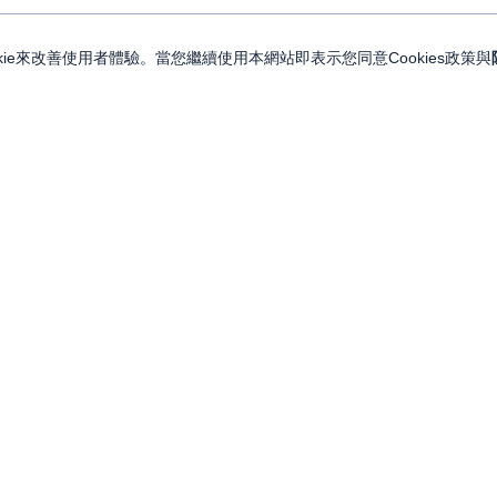
ie來改善使用者體驗。當您繼續使用本網站即表示您同意Cookies政策與
關注我們
關於永豐金證券
投資人訊息
永豐集團網站
金融友善服務專區
永豐金控
LINE
服務據點
永豐金證券（亞洲）
Facebook
人力招募
永豐期貨
YouTube
永豐投信
永豐 MMA 交易網