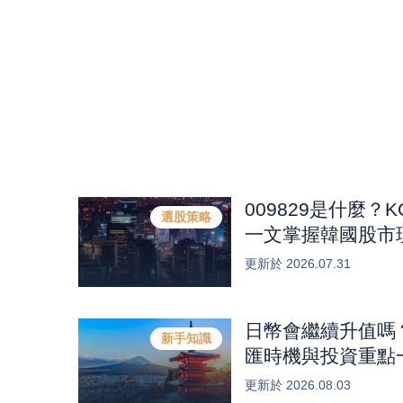
009829是什麼？
選股策略
一文掌握韓國股市
體HBM產業商機？
更新於
2026.07.31
日幣會繼續升值嗎
新手知識
匯時機與投資重點
更新於
2026.08.03