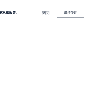
關閉
隱私權政策
。
繼續使用
下載大戶投 APP
下載大戶豐 APP