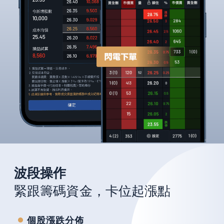
波段操作
緊跟籌碼資金，卡位起漲點
個股漲跌分佈