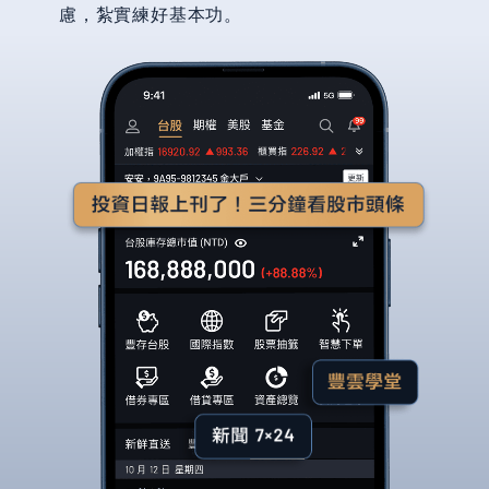
慮，紮實練好基本功。