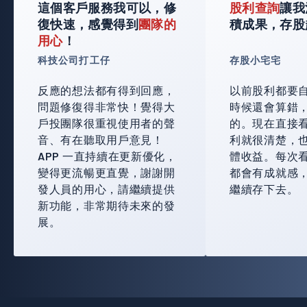
這個客戶服務我可以，修
股利查詢
讓我
復快速，感覺得到
團隊的
積成果，存股
用心
！
科技公司打工仔
存股小宅宅
反應的想法都有得到回應，
以前股利都要
問題修復得非常快！覺得大
時候還會算錯
戶投團隊很重視使用者的聲
的。現在直接
音、有在聽取用戶意見！
利就很清楚，
APP 一直持續在更新優化，
體收益。每次
變得更流暢更直覺，謝謝開
都會有成就感
發人員的用心，請繼續提供
繼續存下去。
新功能，非常期待未來的發
展。