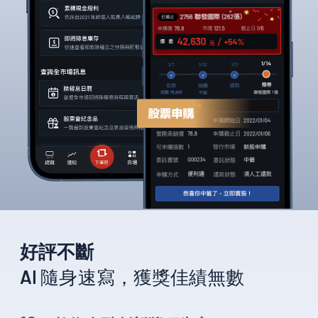
好評不斷
AI 隨身速寫，獲獎佳績無數