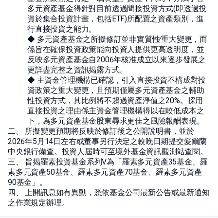
多元資產基金得針對目前透過間接投資方式(即透過投
資於集合投資計畫，包括ETF)所配置之資產類別，進
行直接投資之能力。
◆ 多元資產基金之所擬修訂並非實質性∕重大變更，而
係旨在確保投資政策能向投資人提供更高透明度，並
反映多元資產基金自2006年核准成立以來逐步發展之
更詳盡完整之資訊揭露方式。
◆ 主資金管理機構已確認，引入直接投資不構成對投
資政策之重大變更，且預期僅屬多元資產基金之輔助
性投資方式，其比例將不超過資產淨值之20%。採用
直接投資之理由係主資金管理機構得以在較低成本之
下，為多元資產基金股東尋求更佳之風險報酬表現。
二、 所擬變更預期將反映於修訂後之公開說明書，並於
2026年5月14日左右或董事另行決定之較晚日期提交愛爾蘭
中央銀行備查。投資人屆時可至境外基金資訊觀測站查閱。
三、 旨揭羅素投資基金系列V為「羅素多元資產35基金、羅
素多元資產50基金、羅素多元資產70基金、羅素多元資產
90基金」。
四、 上開訊息如有異動，悉依基金公司最新公告或最新通知
之作業規定辦理。