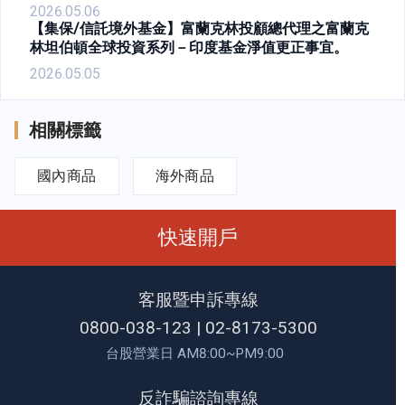
2026.05.06
【集保/信託境外基金】富蘭克林投顧總代理之富蘭克
林坦伯頓全球投資系列－印度基金淨值更正事宜。
2026.05.05
相關標籤
國內商品
海外商品
快速開戶
客服暨申訴專線
0800-038-123
|
02-8173-5300
台股營業日 AM8:00~PM9:00
反詐騙諮詢專線