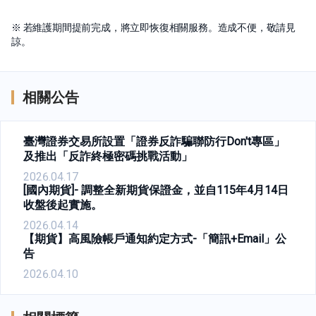
※ 若維護期間提前完成，將立即恢復相關服務。造成不便，敬請見
諒。
相關公告
臺灣證券交易所設置「證券反詐騙聯防行Don't專區」
及推出「反詐終極密碼挑戰活動」
2026.04.17
[國內期貨]- 調整全新期貨保證金，並自115年4月14日
收盤後起實施。
2026.04.14
【期貨】高風險帳戶通知約定方式-「簡訊+Email」公
告
2026.04.10