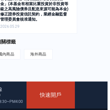
金」(本基金有相當比重投資於非投資等
級之高風險債券且配息來源可能為本金)
修正證券投資信託契約，業經金融監督
管理委員會核准通知。
2026.05.29
相關標籤
國內商品
海外商品
線
快速開戶
9
30~PM4:00