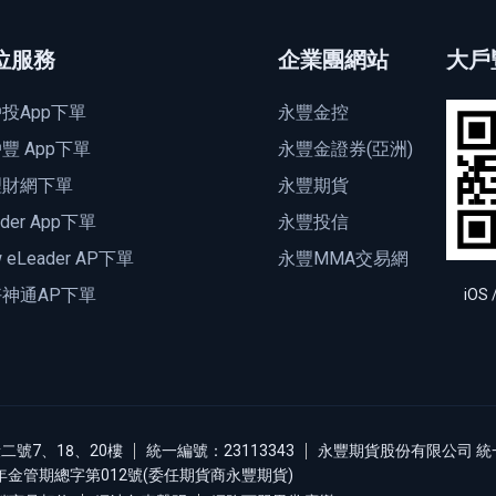
位服務
企業團網站
大戶
投App下單
永豐金控
豐 App下單
永豐金證券(亞洲)
理財網下單
永豐期貨
ader App下單
永豐投信
 eLeader AP下單
永豐MMA交易網
神通AP下單
iOS 
號7、18、20樓
統一編號：23113343
永豐期貨股份有限公司 統一
5年金管期總字第012號(委任期貨商永豐期貨)