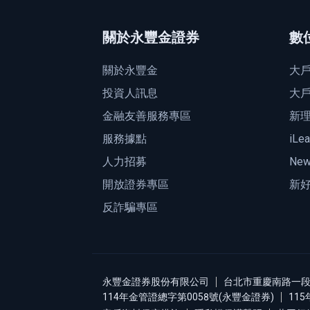
關於永豐金證券
數
關於永豐金
大戶
投資人訊息
大戶
金融友善服務專區
新
服務據點
iLe
人力招募
New
開放證券專區
新好
反詐騙專區
永豐金證券股份有限公司
台北市重慶南路一段二
114年金管證總字第0058號(永豐金證券)
11