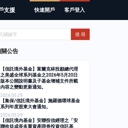
戶支援
快速開戶
客戶登入
搜 尋
相關公告
【信託境外基金】富蘭克林投顧總代理
之美盛全球系列基金之2026年5月20日
版本公開說明書及子基金增補文件所載
內容之變動更新通知。
2026.05.29
【集保/信託境外基金】施羅德環球基金
系列年度股東大會通知。
2026.05.29
【信託境內基金】安聯投信經理之「安
聯收益成長多重資產證券投資信託基