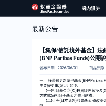
國內證券
最新公告
【集保/信託境外基金】法
(BNP Paribas Fun
發布日期
2026/06/01
商品類別
一、 謹通知更新法巴基金(BNPParibas 
主要變更事項說明如後。
(一)相關基金之(次)投資經理替換及(
方式或(ii)相關子基金之費用結構。
(二)亞洲(日本除外)股票基金:修改基金
效。