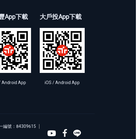
豐App下載
大戶投App下載
/ Android App
iOS / Android App
編號：84309615
Youtube
Facebook
Line